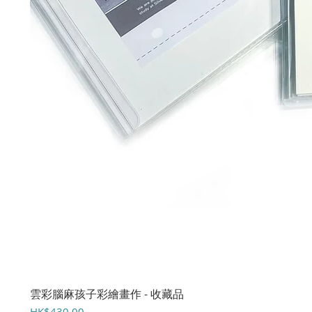
雲彩腦麻孩子彩繪畫作 - 收藏品
價格
HK$430.00