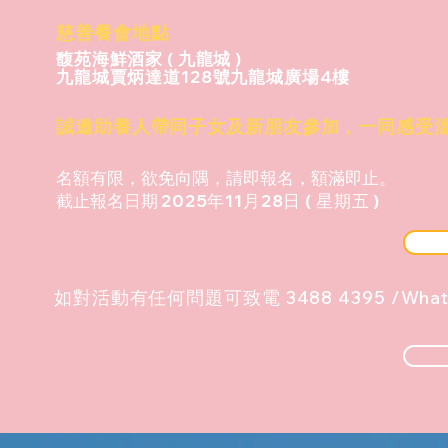
慈善餐會地點
馥苑海鮮酒家 ( 九龍城 )
九龍城賈炳達道128號九龍城廣場4樓
誠邀助養人帶同子女及新朋友參加，一同感受
名額有限，欲免向隅，請即報名，額滿即止。
截止報名日期
2025年11月28日 ( 星期五 )
​如對活動有任何問題可致電 3488 4395 /What