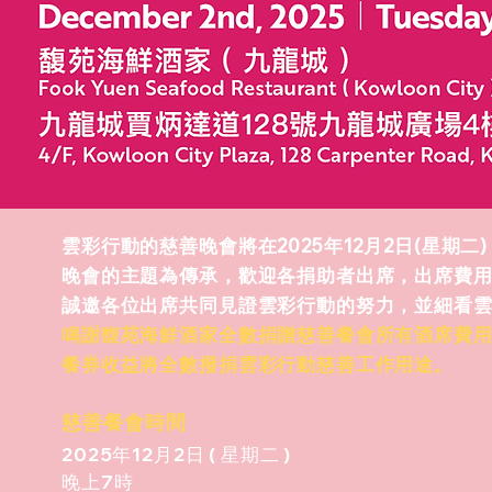
雲彩行動的慈善晚會將在2025年12月2日(星期二
晚會的主題為傳承，歡迎各捐助者出席，出席費用為
誠邀各位出席共同見證雲彩行動的努力，並細看
鳴謝馥苑海鮮酒家全數捐贈慈善餐會所有酒席費
餐券收益將全數撥捐雲彩行動慈善工作用途。
慈善餐會時間
2025年12月2日 ( 星期二 )
晚上7時