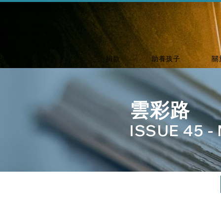
捐款
助養孩子
關
​雲彩路
ISSUE 45 
原整版 下載 DOWNLOAD